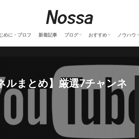
じめに・プロフ
新着記事
ブログ
おすすめ
ノウハウ
釣行記
登山記
キャンプ
旅行記
鉄道撮影
サーフィン
雑記
釣り具
登山道具
撮影機材
温泉
グルメ
サーフアイテム
カメラノ
ャンネルまとめ】厳選7チャンネ