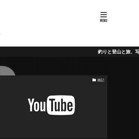
ウハウ
釣りと登山と旅、写真のブログ「
雑記