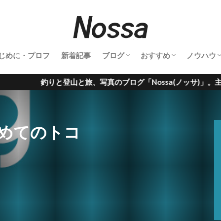
じめに・プロフ
新着記事
ブログ
おすすめ
ノウハウ
釣行記
登山記
キャンプ
旅行記
鉄道撮影
サーフィン
雑記
釣り具
登山道具
撮影機材
温泉
グルメ
サーフアイテム
カメラノ
山と旅、写真のブログ「Nossa(ノッサ)」。主に、釣行記・登
めてのトコ