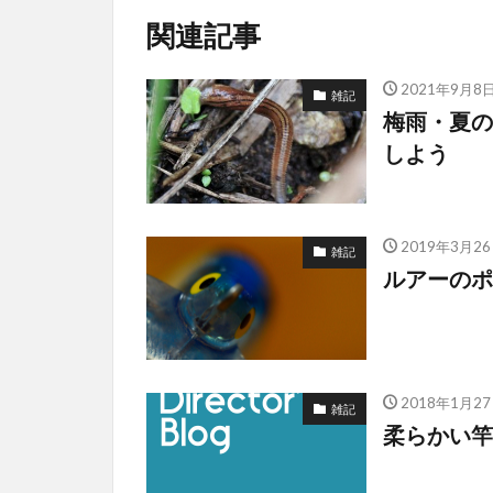
関連記事
2021年9月8
雑記
梅雨・夏の
しよう
2019年3月2
雑記
ルアーのポ
2018年1月2
雑記
柔らかい竿