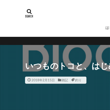
は
釣りと登
いつものトコと、はじ
2018年2月15日
雑記
釣り