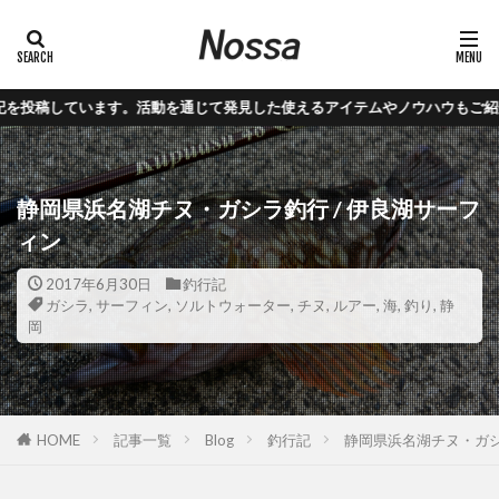
います。活動を通じて発見した使えるアイテムやノウハウもご紹介。
静岡県浜名湖チヌ・ガシラ釣行 / 伊良湖サーフ
ィン
2017年6月30日
釣行記
ガシラ
,
サーフィン
,
ソルトウォーター
,
チヌ
,
ルアー
,
海
,
釣り
,
静
岡
HOME
記事一覧
Blog
釣行記
静岡県浜名湖チヌ・ガシ