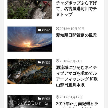
チャグポップぶら下げ
て、名古屋港河川でチ
ヌトップ
2016年10月20日
釣行記
愛知県日間賀島の風景
2018年8月21日
釣行記
源流域にひそむネイテ
ィブアマゴを求めてル
アーフィッシング 和歌
山県日置川水系
2017年1月19日
釣行記
2017年正月南紀磯ヒラ