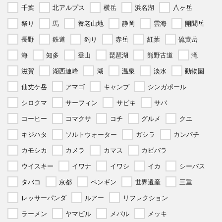
千葉
北アルプス
横岳
浜名湖
八ヶ岳
祭り
馬
養老山地
静岡
雲海
開聞岳
長野
鉄道
釣り
赤岳
紅葉
硫黄岳
海
知多
登山
琵琶湖
熊野古道
滝
滋賀
湖西連峰
湖
温泉
淡水
動物園
仙丈ケ岳
アマゴ
キャンプ
シンガポール
シロクマ
サーフィン
サビキ
サバ
コーヒー
コマクサ
コチ
グルメ
クエ
キジハタ
ソルトウォーター
ガシラ
カンパチ
カモシカ
カメラ
カマス
カピバラ
ウイスキー
イワナ
イワシ
イカ
シーバス
タバコ
京都
ペンギン
世界遺産
三重
レッサーパンダ
ルアー
リフレクション
ラーメン
ヤマビル
メバル
メッキ