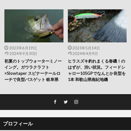
2023年6月19日
2023年5月14日
2024年9月30日
2024年4月9日
初夏のトップウォーターミノー
ヒラスズキ釣れまくる春磯！の
イング。ガウラクラフト
はずが、渋い状況。フィードシ
×Slowtaper スピナーテールロ
ャロー105GPでなんとか良型を
ーチで良型バスゲット 岐阜県
1本 和歌山県南紀地磯
プロフィール