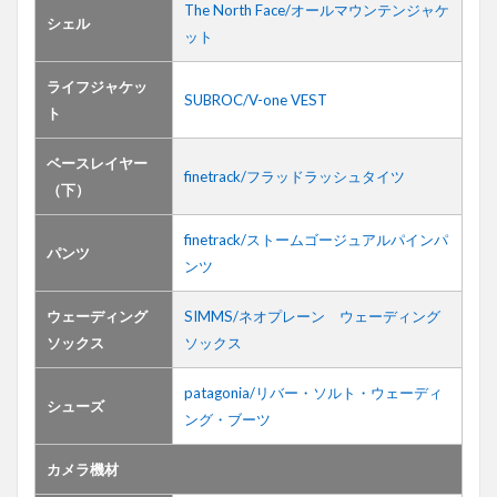
The North Face/オールマウンテンジャケ
シェル
ット
ライフジャケッ
SUBROC/V-one VEST
ト
ベースレイヤー
finetrack/フラッドラッシュタイツ
（下）
finetrack/ストームゴージュアルパインパ
パンツ
ンツ
ウェーディング
SIMMS/ネオプレーン ウェーディング
ソックス
ソックス
patagonia/リバー・ソルト・ウェーディ
シューズ
ング・ブーツ
カメラ機材