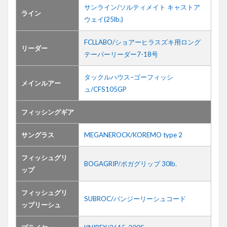
サンライン/ソルティメイト キャストア
ライン
ウェイ(25lb.)
FCLLABO/ショアーヒラスズキ用ロング
リーダー
テーパーリーダー7-18号
タックルハウス–ゴーフィッシ
メインルアー
ュ/CFS105GP
フィッシングギア
サングラス
MEGANEROCK/KOREMO type 2
フィッシュグリ
BOGAGRIP/ボガグリップ 30lb.
ップ
フィッシュグリ
SUBROC/バンジーリーシュコード
ップリーシュ