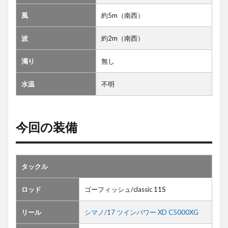
風
約5m（南西）
波
約2m（南西）
濁り
無し
水温
不明
今回の装備
タックル
ロッド
ゴーフィッシュ/classic 11S
リール
シマノ/17 ツインパワー XD C5000XG