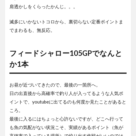
ン
肩透かしをくらったかんじ。。。
4
今
滅多にいかないトコロから、裏切らない定番ポイントま
回
の
でまわるも、無反応。
装
備
フィードシャロー105GPでなんと
か1本
お昼が近づいてきたので、最後の一箇所へ。
日の出直後から高確率で釣り人が入ってるような人気ポ
イントで、youtubeに出てるのも何度か見たことがあると
ころ。
最後に入るにはちょっと心許ないですが、どこへ行って
も魚の気配がない状況こそ、実績があるポイント（魚が
高確率で入っている場所）で絞り出す作戦がいいのでは