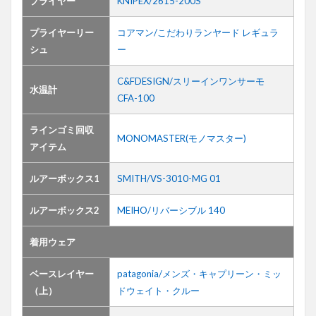
プライヤー
KNIPEX/2615-200S
プライヤーリー
コアマン/こだわりランヤード レギュラ
シュ
ー
C&FDESIGN/スリーインワンサーモ
水温計
CFA-100
ラインゴミ回収
MONOMASTER(モノマスター)
アイテム
ルアーボックス1
SMITH/VS-3010-MG 01
ルアーボックス2
MEIHO/リバーシブル 140
着用ウェア
ベースレイヤー
patagonia/メンズ・キャプリーン・ミッ
（上）
ドウェイト・クルー