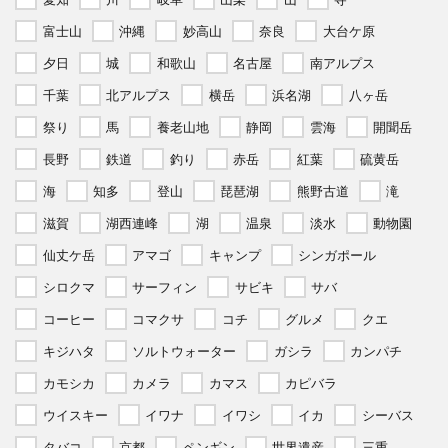
富士山
沖縄
妙高山
奈良
大台ケ原
夕日
城
和歌山
名古屋
南アルプス
千葉
北アルプス
横岳
浜名湖
八ヶ岳
祭り
馬
養老山地
静岡
雲海
開聞岳
長野
鉄道
釣り
赤岳
紅葉
硫黄岳
海
知多
登山
琵琶湖
熊野古道
滝
滋賀
湖西連峰
湖
温泉
淡水
動物園
仙丈ケ岳
アマゴ
キャンプ
シンガポール
シロクマ
サーフィン
サビキ
サバ
コーヒー
コマクサ
コチ
グルメ
クエ
キジハタ
ソルトウォーター
ガシラ
カンパチ
カモシカ
カメラ
カマス
カピバラ
ウイスキー
イワナ
イワシ
イカ
シーバス
タバコ
京都
ペンギン
世界遺産
三重