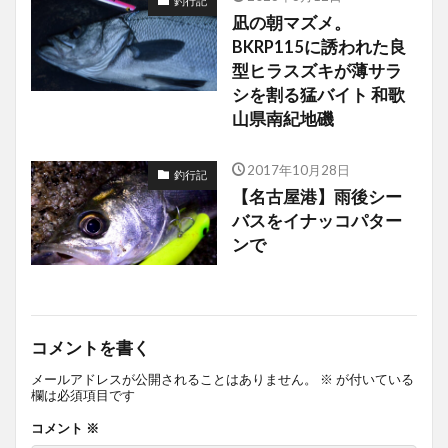
釣行記
凪の朝マズメ。
BKRP115に誘われた良
型ヒラスズキが薄サラ
シを割る猛バイト 和歌
山県南紀地磯
2017年10月28日
釣行記
【名古屋港】雨後シー
バスをイナッコパター
ンで
コメントを書く
メールアドレスが公開されることはありません。
※
が付いている
欄は必須項目です
コメント
※