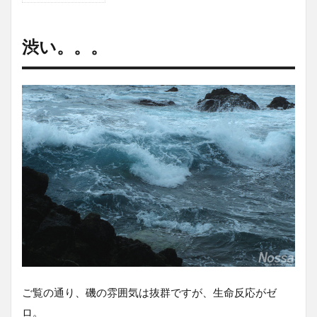
い。。。
2
フ
渋い。。。
ィード
シャロ
ー
105GP
でなん
とか1
本
3
フ
ィ
ー
ル
ド
コ
ン
デ
ィ
シ
ご覧の通り、磯の雰囲気は抜群ですが、生命反応がゼ
ョ
ロ。