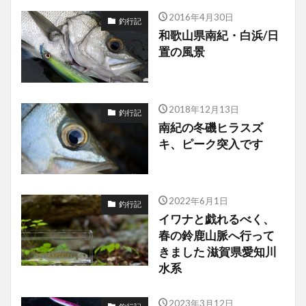
2016年4月30日
釣行記
和歌山県南紀・白浜/日
置の風景
2018年12月13日
釣行記
南紀の冬磯ヒラスズ
キ、ピーク突入です
2022年6月1日
釣行記
イワナと戯れるべく、
春の鈴鹿山脈へ行って
きました 滋賀県愛知川
水系
2023年3月12日