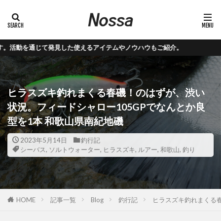
えるアイテムやノウハウもご紹介。
ヒラスズキ釣れまくる春磯！のはずが、渋い
状況。フィードシャロー105GPでなんとか良
型を1本 和歌山県南紀地磯
2023年5月14日
釣行記
シーバス
,
ソルトウォーター
,
ヒラスズキ
,
ルアー
,
和歌山
,
釣り
HOME
記事一覧
Blog
釣行記
ヒラスズキ釣れまくる春