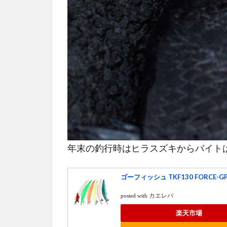
ト
4
帰り
際、ラス
トは
TKLM120
ヴィンテ
ージノン
アイで
5
今シ
ーズ
年末の釣行時はヒラスズキからバイト
ン
は、
ゴーフィッシュ TKF130 FORCE-
スロ
ーな
カエレバ
posted with
アク
ショ
楽天市場
ンに