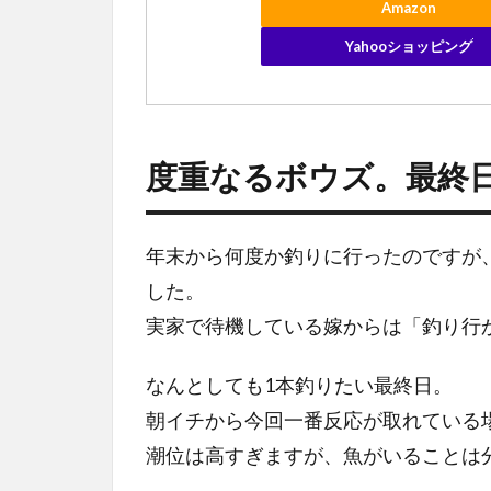
Amazon
好反
応？
Yahooショッピング
6
フ
ィール
ドコン
ディシ
度重なるボウズ。最終
ョン
（1/4）
年末から何度か釣りに行ったのですが、
7
今
した。
回
実家で待機している嫁からは「釣り行
の
装
なんとしても1本釣りたい最終日。
備
朝イチから今回一番反応が取れている
潮位は高すぎますが、魚がいることは