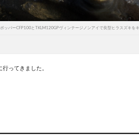
ポッパーCFP100とTKLM120GPヴィンテージノンアイで良型ヒラスズキを
に行ってきました。