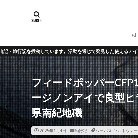
は
て発見した使えるアイテムやノウハウもご紹介。
フィードポッパーCFP1
ージノンアイで良型ヒ
県南紀地磯
2025年1月4日
釣行記
シーバス
,
ソルトウォー