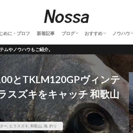
じめに・プロフ
新着記事
ブログ
おすすめ
ノウハウ
釣行記
登山記
キャンプ
旅行記
鉄道撮影
サーフィン
雑記
釣り具
登山道具
撮影機材
温泉
グルメ
サーフアイテム
カメラノ
00とTKLM120GPヴィンテ
ラスズキをキャッチ 和歌山
ター
,
ヒラスズキ
,
和歌山
,
海
,
釣り