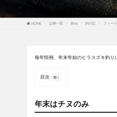
記事一覧
Blog
釣行記
フィード
HOME
毎年恒例、年末年始のヒラスズキ釣り
目次
1
年
末
年末はチヌのみ
は
チ
ヌ