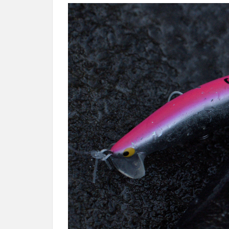
の
み
2
度重
なる
ボウ
ズ。
最終
日に
勝負
かけ
る
3
フ
ィード
ポッパ
ー
CFP100
でヒッ