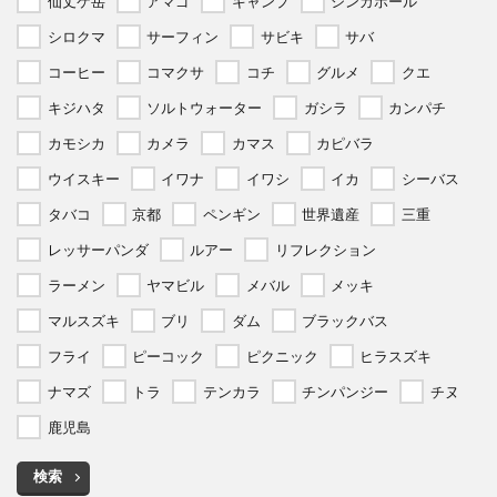
仙丈ケ岳
アマゴ
キャンプ
シンガポール
シロクマ
サーフィン
サビキ
サバ
コーヒー
コマクサ
コチ
グルメ
クエ
キジハタ
ソルトウォーター
ガシラ
カンパチ
カモシカ
カメラ
カマス
カピバラ
ウイスキー
イワナ
イワシ
イカ
シーバス
タバコ
京都
ペンギン
世界遺産
三重
レッサーパンダ
ルアー
リフレクション
ラーメン
ヤマビル
メバル
メッキ
マルスズキ
ブリ
ダム
ブラックバス
フライ
ピーコック
ピクニック
ヒラスズキ
ナマズ
トラ
テンカラ
チンパンジー
チヌ
鹿児島
検索