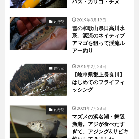
バス・カサゴ・チヌ
2019年3月19日
釣行記
雪の和歌山県日高川水
系。源流のネイティブ
アマゴを狙って渓流ル
アー釣り
2018年2月28日
釣行記
【岐阜県郡上長良川】
はじめてのフライフィ
ッシング
2021年7月28日
釣行記
マズメの浜名湖・舞阪
漁港。アジが食べたす
ぎて、アジング&サビキ
釣りしてきました。