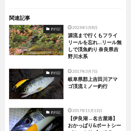
関連記事
2023年5月8日
釣行記
源流まで行くもフライ
リールを忘れ…リール無
しで渓魚釣り 奈良県吉
野川水系
2017年3月7日
釣行記
岐阜県郡上吉田川アマ
ゴ渓流ミノー釣行
2017年11月13日
釣行記
【伊良湖→名古屋港】
おかっぱり&ボートシー