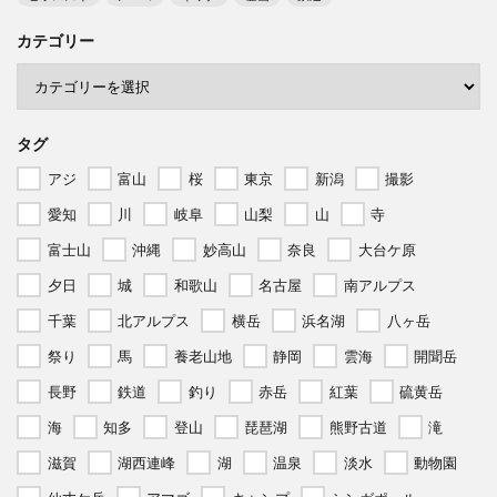
カテゴリー
タグ
アジ
富山
桜
東京
新潟
撮影
愛知
川
岐阜
山梨
山
寺
富士山
沖縄
妙高山
奈良
大台ケ原
夕日
城
和歌山
名古屋
南アルプス
千葉
北アルプス
横岳
浜名湖
八ヶ岳
祭り
馬
養老山地
静岡
雲海
開聞岳
長野
鉄道
釣り
赤岳
紅葉
硫黄岳
海
知多
登山
琵琶湖
熊野古道
滝
滋賀
湖西連峰
湖
温泉
淡水
動物園