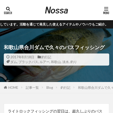
動を通じて発見した使えるアイテムやノウハウもご紹介。
和歌山県合川ダムで久々のバスフィッシング
2017年8月18日
釣行記
ダム
,
ブラックバス
,
ルアー
,
和歌山
,
淡水
,
釣り
HOME
記事一覧
Blog
釣行記
和歌山県合川ダムで久
ライトロックフィッシングの翌日は、超久しぶりのバス