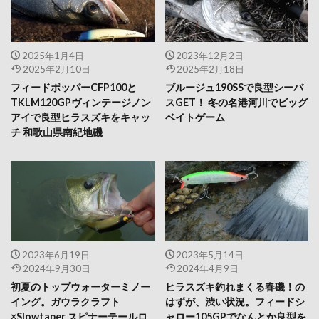
2025年1月4日
2023年12月2日
2025年2月10日
2025年2月18日
フィードポッパーCFP100と
ブルージュ190SSで良型シーバ
TKLM120GPヴィンテージノン
スGET！ 冬の名港河川でビッグ
アイで良型ヒラスズキをキャッ
ベイトゲーム
チ 和歌山県南紀地磯
2023年6月19日
2023年5月14日
2024年9月30日
2024年4月9日
初夏のトップウォーターミノー
ヒラスズキ釣れまくる春磯！の
イング。ガウラクラフト
はずが、渋い状況。フィードシ
×Slowtaper スピナーテールロ
ャロー105GPでなんとか良型を