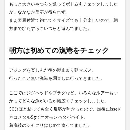
もっと大きいやつらを狙ってボトムもチェックしました
ィ
シ
が、なかなか反応が得られず。
ョ
まぁ表層付近で釣れてるサイズでも十分楽しいので、朝
ン
方までひたすらこいつらと遊んでました。
6
今
回
朝方は初めての漁港をチェック
の
装
備
アジングを楽しんだ後の潮止まり朝マズメ。
行ったこと無い漁港を調査しに行ってきました。
ここではジグヘッドやプラグなど、いろんなルアーもつ
かってどんな魚がいるか幅広くチェックしました。
30分ほど粘っても全く反応が無かったので、最後にissei/
ネコメタル5gでオオモンハタがバイト。
着底後のシャクリはじめで食ってました。