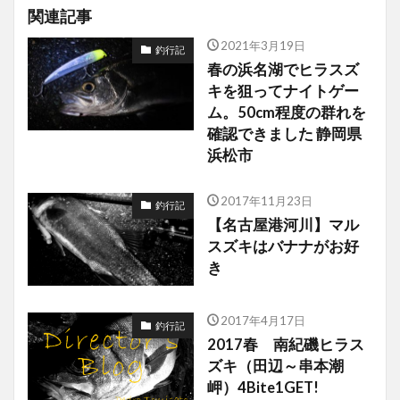
関連記事
2021年3月19日
釣行記
春の浜名湖でヒラスズ
キを狙ってナイトゲー
ム。50cm程度の群れを
確認できました 静岡県
浜松市
2017年11月23日
釣行記
【名古屋港河川】マル
スズキはバナナがお好
き
2017年4月17日
釣行記
2017春 南紀磯ヒラス
ズキ（田辺～串本潮
岬）4Bite1GET!