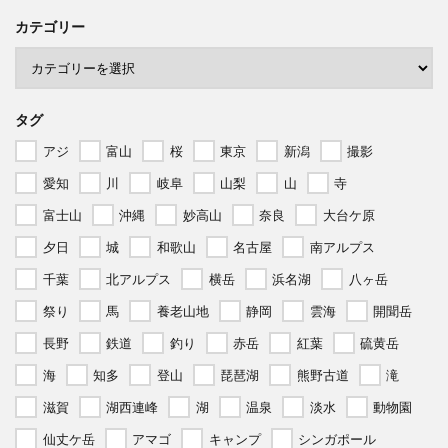
カテゴリー
タグ
アジ
富山
桜
東京
新潟
撮影
愛知
川
岐阜
山梨
山
寺
富士山
沖縄
妙高山
奈良
大台ケ原
夕日
城
和歌山
名古屋
南アルプス
千葉
北アルプス
横岳
浜名湖
八ヶ岳
祭り
馬
養老山地
静岡
雲海
開聞岳
長野
鉄道
釣り
赤岳
紅葉
硫黄岳
海
知多
登山
琵琶湖
熊野古道
滝
滋賀
湖西連峰
湖
温泉
淡水
動物園
仙丈ケ岳
アマゴ
キャンプ
シンガポール