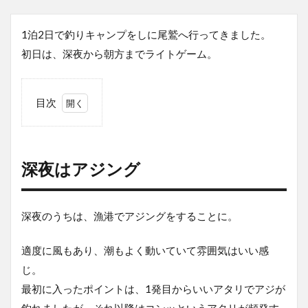
1泊2日で釣りキャンプをしに尾鷲へ行ってきました。
初日は、深夜から朝方までライトゲーム。
目次
1
深
夜
は
深夜はアジング
ア
ジ
ン
グ
深夜のうちは、漁港でアジングをすることに。
2
適度に風もあり、潮もよく動いていて雰囲気はいい感
ア
ジ
じ。
の
最初に入ったポイントは、1発目からいいアタリでアジが
巣
発