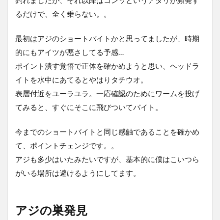
釣れましたが、それ以降はコンッというアタリが頻発す
見
るだけで、全く乗らない。。
3
朝
最初はアジのショートバイトかと思ってましたが、時期
方
的にもアイツが悪さしてる予感…
は
初
ポイント潰す覚悟で正体を確かめようと思い、ヘッドラ
め
イトを水中にあてるとやはりタチウオ。
て
の
表層付近をユーラユラ。一応確認のためにワームを投げ
漁
てみると、すぐにそこに飛びついてバイト。
港
を
チ
今までのショートバイトと同じ感触であることを確かめ
ェ
て、ポイントチェンジです。。
ッ
ク
アジも多少はいたみたいですが、基本的に僕はこいつら
4
がいる場所は避けるようにしてます。
釣
り
の
アジの巣発見
あ
と