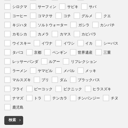
シロクマ
サーフィン
サビキ
サバ
コーヒー
コマクサ
コチ
グルメ
クエ
キジハタ
ソルトウォーター
ガシラ
カンパチ
カモシカ
カメラ
カマス
カピバラ
ウイスキー
イワナ
イワシ
イカ
シーバス
タバコ
京都
ペンギン
世界遺産
三重
レッサーパンダ
ルアー
リフレクション
ラーメン
ヤマビル
メバル
メッキ
マルスズキ
ブリ
ダム
ブラックバス
フライ
ピーコック
ピクニック
ヒラスズキ
ナマズ
トラ
テンカラ
チンパンジー
チヌ
鹿児島
検索