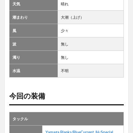
天気
晴れ
潮まわり
大潮（上げ）
風
少々
波
無し
濁り
無し
水温
不明
今回の装備
タックル
Yamaga Blanks/BlueCurrent JH-Special