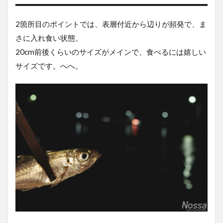
は
温
2箇所目のポイントでは、表層付近から辺りが頻発で、ま
泉
へ
さに入れ食い状態。
20cm前後くらいのサイズがメインで、食べるには嬉しい
4.0.1
営業
サイズです。へへ。
4.0.2
料金
4.0.3
アクセ
ス
5
フ
ィ
ー
ル
ド
コ
ン
デ