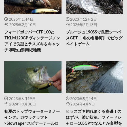
2025年1月4日
2023年12月2日
2025年2月10日
2025年2月18日
フィードポッパーCFP100と
ブルージュ190SSで良型シーバ
TKLM120GPヴィンテージノン
スGET！ 冬の名港河川でビッグ
アイで良型ヒラスズキをキャッ
ベイトゲーム
チ 和歌山県南紀地磯
2023年6月19日
2023年5月14日
2024年9月30日
2024年4月9日
初夏のトップウォーターミノー
ヒラスズキ釣れまくる春磯！の
イング。ガウラクラフト
はずが、渋い状況。フィードシ
×Slowtaper スピナーテールロ
ャロー105GPでなんとか良型を