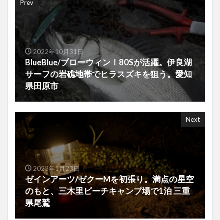
Prev
2022年10月31日
BlueBlue/ブローウィン！80Sが活躍。伊良湖
サーフの岩礁地帯でヒラスズキを狙う。愛知
県田原市
Next
2023年1月23日
ゼインアーツ/ゼクーMを初張り。満点の星空
のもと、三木里ビーチキャンプ場で1泊 三重
県尾鷲