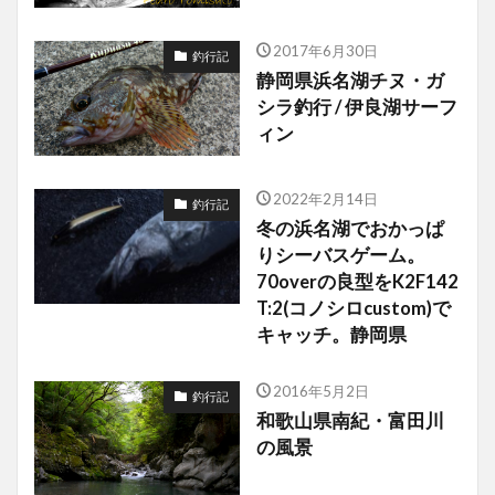
2017年6月30日
釣行記
静岡県浜名湖チヌ・ガ
シラ釣行 / 伊良湖サーフ
ィン
2022年2月14日
釣行記
冬の浜名湖でおかっぱ
りシーバスゲーム。
70overの良型をK2F142
T:2(コノシロcustom)で
キャッチ。静岡県
2016年5月2日
釣行記
和歌山県南紀・富田川
の風景