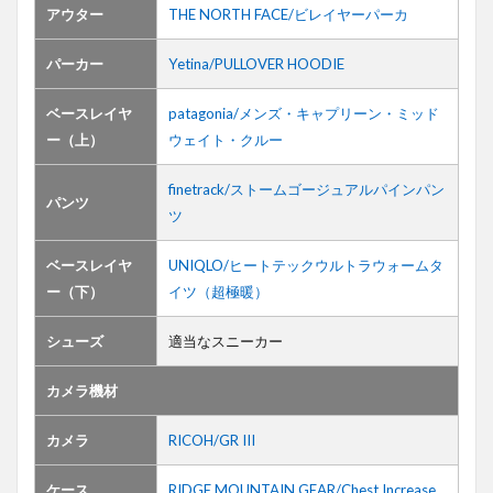
アウター
THE NORTH FACE/ビレイヤーパーカ
パーカー
Yetina/PULLOVER HOODIE
ベースレイヤ
patagonia/メンズ・キャプリーン・ミッド
ー（上）
ウェイト・クルー
finetrack/ストームゴージュアルパインパン
パンツ
ツ
ベースレイヤ
UNIQLO/ヒートテックウルトラウォームタ
ー（下）
イツ（超極暖）
シューズ
適当なスニーカー
カメラ機材
カメラ
RICOH/GR III
ケース
RIDGE MOUNTAIN GEAR/Chest Increase