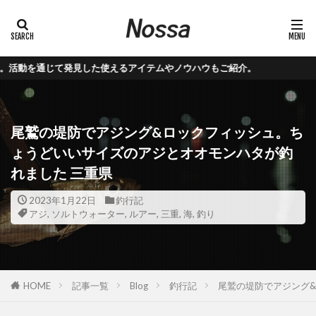
使えるアイテムやノウハウもご紹介。
尾鷲の堤防でアジング&ロックフィッシュ。ち
ょうどいいサイズのアジとオオモンハタが釣
れました 三重県
2023年1月22日
釣行記
アジ
,
ソルトウォーター
,
ルアー
,
三重
,
海
,
釣り
HOME
記事一覧
Blog
釣行記
尾鷲の堤防でアジング