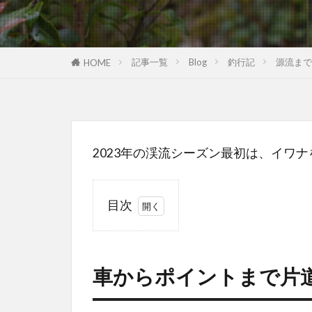
記事一覧
Blog
釣行記
源流まで
HOME
2023年の渓流シーズン最初は、イワ
目次
1
車
か
車からポイントまで片
ら
ポ
イ