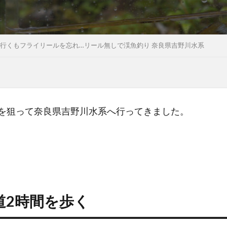
行くもフライリールを忘れ…リール無しで渓魚釣り 奈良県吉野川水系
ナを狙って奈良県吉野川水系へ行ってきました。
道2時間を歩く