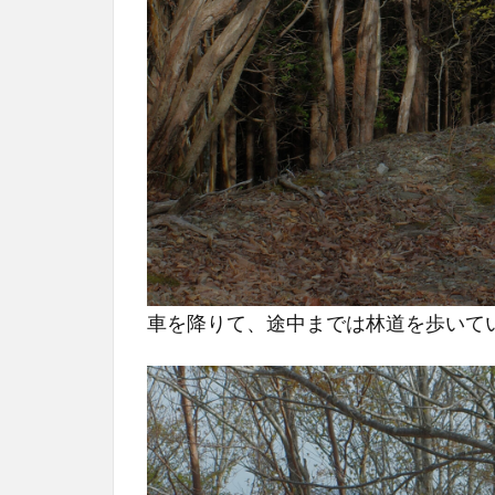
事実
に気
づく
3
リー
ルを
付け
ず、
テン
カラ
スタ
イル
車を降りて、途中までは林道を歩いて
で
4
魚影
は濃い
が、出な
い、、、
5
正