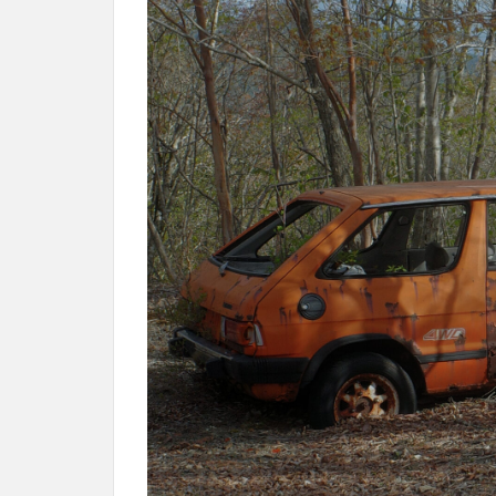
体
は、、
クレバ
ーなあ
いつ
6
ちょ
っと
がっ
かり
だけ
ど、
学び
も
7
フ
ィ
ー