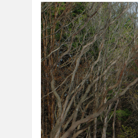
ン
ト
ま
で
片
道2
時
間
を
歩
く
2
釣り
の準
備開
始。
恐ろ
しい