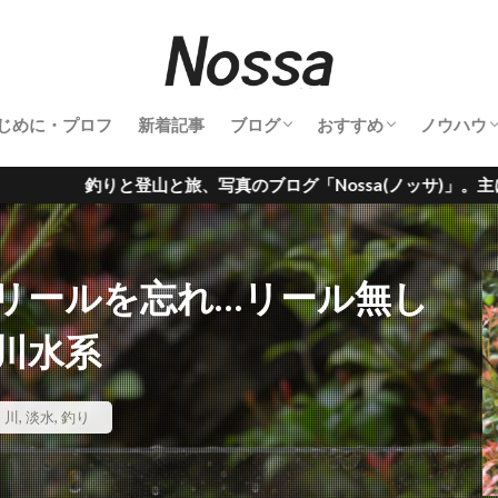
じめに・プロフ
新着記事
ブログ
おすすめ
ノウハウ
釣行記
登山記
キャンプ
旅行記
鉄道撮影
サーフィン
雑記
釣り具
登山道具
撮影機材
温泉
グルメ
サーフアイテム
カメラノ
ossa(ノッサ)」。主に、釣行記・登山記・旅行記を投稿してい
リールを忘れ…リール無し
川水系
,
川
,
淡水
,
釣り