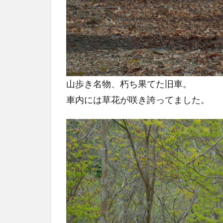
ル
ド
コ
ン
デ
ィ
シ
山歩き名物、朽ち果てた旧車。
ョ
車内には草花が咲き誇ってました。
ン
8
今
回
の
装
備