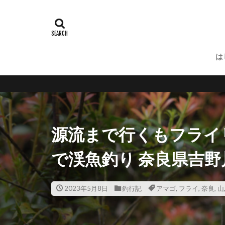
は
釣りと登山と旅、写真のブログ「N
源流まで行くもフライ
で渓魚釣り 奈良県吉野
2023年5月8日
釣行記
アマゴ
,
フライ
,
奈良
,
山