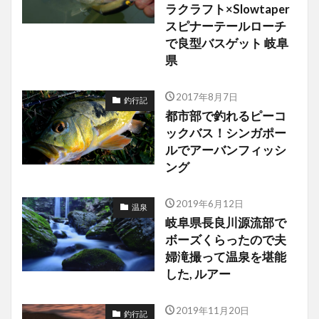
ラクラフト×Slowtaper
スピナーテールローチ
で良型バスゲット 岐阜
県
2017年8月7日
釣行記
都市部で釣れるピーコ
ックバス！シンガポー
ルでアーバンフィッシ
ング
2019年6月12日
温泉
岐阜県長良川源流部で
ボーズくらったので夫
婦滝撮って温泉を堪能
した, ルアー
2019年11月20日
釣行記