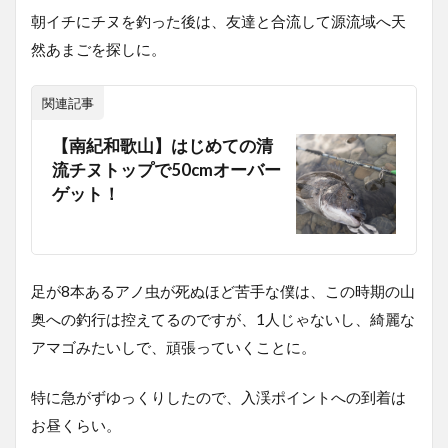
朝イチにチヌを釣った後は、友達と合流して源流域へ天
然あまごを探しに。
関連記事
【南紀和歌山】はじめての清
流チヌトップで50cmオーバー
ゲット！
足が8本あるアノ虫が死ぬほど苦手な僕は、この時期の山
奥への釣行は控えてるのですが、1人じゃないし、綺麗な
アマゴみたいしで、頑張っていくことに。
特に急がずゆっくりしたので、入渓ポイントへの到着は
お昼くらい。