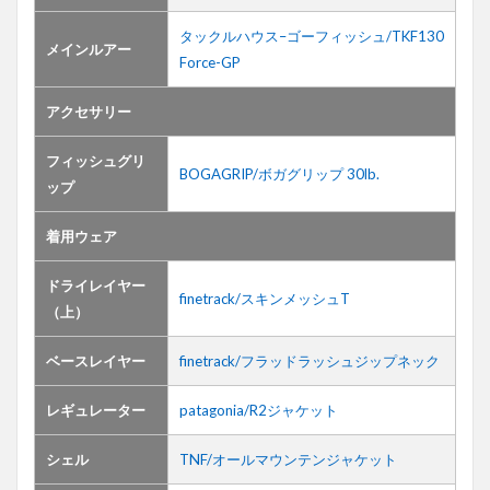
タックルハウス–ゴーフィッシュ/TKF130
メインルアー
Force-GP
アクセサリー
フィッシュグリ
BOGAGRIP/ボガグリップ 30lb.
ップ
着用ウェア
ドライレイヤー
finetrack/スキンメッシュT
（上）
ベースレイヤー
finetrack/フラッドラッシュジップネック
レギュレーター
patagonia/R2ジャケット
シェル
TNF/オールマウンテンジャケット