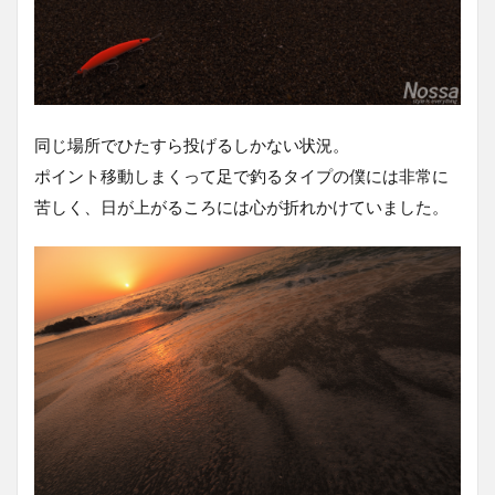
る
4
今
回
の
装
同じ場所でひたすら投げるしかない状況。
備
ポイント移動しまくって足で釣るタイプの僕には非常に
苦しく、日が上がるころには心が折れかけていました。