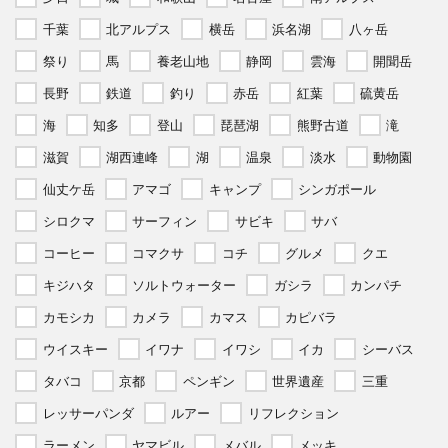
千葉
北アルプス
横岳
浜名湖
八ヶ岳
祭り
馬
養老山地
静岡
雲海
開聞岳
長野
鉄道
釣り
赤岳
紅葉
硫黄岳
海
知多
登山
琵琶湖
熊野古道
滝
滋賀
湖西連峰
湖
温泉
淡水
動物園
仙丈ケ岳
アマゴ
キャンプ
シンガポール
シロクマ
サーフィン
サビキ
サバ
コーヒー
コマクサ
コチ
グルメ
クエ
キジハタ
ソルトウォーター
ガシラ
カンパチ
カモシカ
カメラ
カマス
カピバラ
ウイスキー
イワナ
イワシ
イカ
シーバス
タバコ
京都
ペンギン
世界遺産
三重
レッサーパンダ
ルアー
リフレクション
ラーメン
ヤマビル
メバル
メッキ