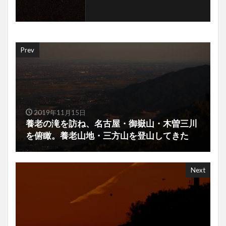
Prev
2019年11月15日
養老の滝を訪ね、名古屋・御嶽山・木曽三川
を俯瞰。養老山地・三方山を登山してきた
Next