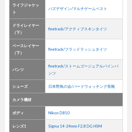
ライフジャケッ
パズデザイン/マルチゲームベスト
ト
ドライレイヤー
finetrack/アクティブスキンタイツ
（下）
ベースレイヤー
finetrack/フラッドラッシュタイツ
（下）
finetrack/ストームゴージュアルパインパ
パンツ
ンツ
シューズ
日本野鳥の会/バードウォッチング長靴
カメラ機材
ボディ
Nikon D810
レンズ1
Sigma 14-24mm F2.8 DG HSM