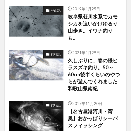
2019年4月25日
登山記
岐阜県荘川水系でカモ
シカを追いかけゆるり
山歩き。イワナ釣り
も。
2021年4月29日
釣行記
久しぶりに、春の磯ヒ
ラスズキ釣り。50～
60cm後半くらいのやつ
らが遊んでくれました
和歌山県南紀
2017年11月20日
釣行記
【名古屋港河川・湾
奥】おかっぱりシーバ
スフィッシング