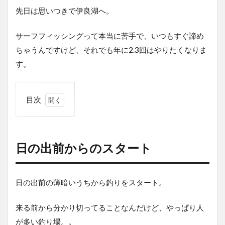
先日は思いつきで伊良湖へ。
サーフフィッシングって本当に苦手で、いつもすぐ諦め
ちゃうんですけど、それでも年に2.3回はやりたくなりま
す。
目次
1
日
の
出
日の出前からのスタート
前
か
ら
の
日の出前の薄暗いうちから釣りをスタート。
ス
タ
来る前から分かり切ってることなんだけど、やっぱり人
ー
ト
が多い釣り場。。