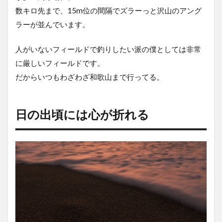
数キロ先まで、15m位の間隔でズラーっと沢山のアング
2
日
ラーが並んでいます。
の
出
人がいないフィールドで釣りしたい派の僕としては非常
頃
に
に厳しいフィールドです。
は
だからいつもわざわざ和歌山まで行ってる。
心
が
折
れ
日の出頃には心が折れる
る
3
伊
良
湖
岬
と
神
島
を
撮