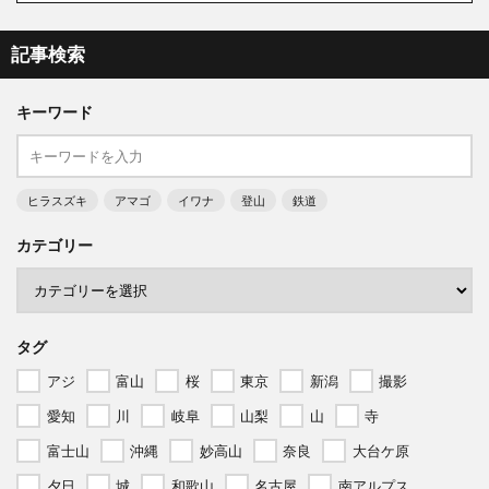
記事検索
キーワード
ヒラスズキ
アマゴ
イワナ
登山
鉄道
カテゴリー
タグ
アジ
富山
桜
東京
新潟
撮影
愛知
川
岐阜
山梨
山
寺
富士山
沖縄
妙高山
奈良
大台ケ原
夕日
城
和歌山
名古屋
南アルプス