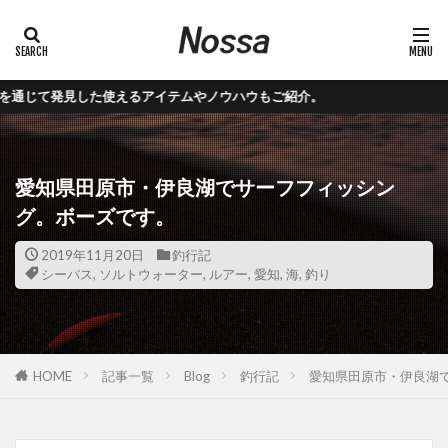
やノウハウもご紹介。
愛知県田原市・伊良湖でサーフフィッシン
グ。ボーズです。
2019年11月20日
釣行記
シーバス
,
ソルトウォーター
,
ルアー
,
愛知
,
海
,
釣り
HOME
記事一覧
Blog
釣行記
愛知県田原市・伊良湖