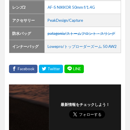
レンズ2
AF-S NIKKOR 50mm f/1.4G
アクセサリー
PeakDesign/Capture
防水バッグ
patagonia/ストームフロント・スリング
インナーバッグ
Lowepro/トップローダーズーム 50 AW2
最新情報をチェックしよう！