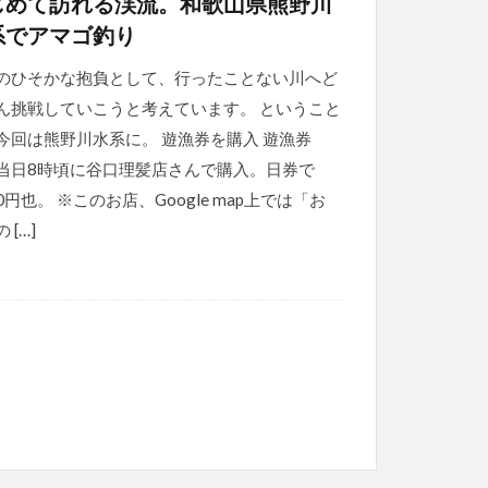
じめて訪れる渓流。和歌山県熊野川
系でアマゴ釣り
のひそかな抱負として、行ったことない川へど
ん挑戦していこうと考えています。 ということ
今回は熊野川水系に。 遊漁券を購入 遊漁券
当日8時頃に谷口理髪店さんで購入。日券で
60円也。 ※このお店、Google map上では「お
 […]