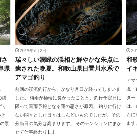
2019年9月2日
20
癒さ
瑞々しい潤緑の渓相と鮮やかな朱点に
和
阜県
癒された晩夏。和歌山県日置川水系で
イ
アマゴ釣り
アマ
境・
し
前回の渓流釣行から、かなり月日が経ってしまいま
ター
の渓
した。 梅雨が極端に長かったことと、釣行予定日に
は、
ずり
限って雷雨予報となる運の悪さが原因。 釣りに行け
ムに
めき
ない悶々とした日々はしんどいものでしたが、その
ます。
の景
分当日の気分は高まります。 そのテンションにまか
せて仕事終わり […]