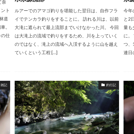
て奈
イント
ルアーでのアマゴ釣りを堪能した翌日は、自作フラ
今年
林道
イでテンカラ釣りをすることに。 訪れる川は、以前
と2
旧車。
大滝に遮られて最上流部までいけなかった川。 今回
量も
カの仕
は大滝上の流域で釣りをするため、川を上っていく
に。
のではなく、滝上の流域へ入渓するように山を越え
つ、
ていくという工程 […]
連日の
雑記
釣行記