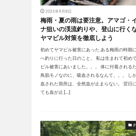
2021年9月8日
梅雨・夏の雨は要注意。アマゴ・
ナ狙いの渓流釣りや、登山に行く
ヤマビル対策を徹底しよう
初めてヤマビル被害にあった ある梅雨の時期
へ釣りに行った日のこと。 私は生まれて初め
ビル被害にあいました。。。 体に付着される
鳥肌モノなのに、吸血されるなんて。。。 し
血された箇所は、全然血が止まらない。 翌日
ても血が止 […]