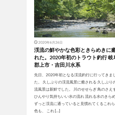
2020年6月26日
渓流の鮮やかな色彩ときらめきに
れた。2020年初のトラウト釣行 岐
郡上市・吉田川水系
先日、2020年初となる渓流釣行に行ってきま
た。 久しぶりの渓流風景に癒される 久しぶり
流風景は新鮮でした。 川のせせらぎ 鳥のさえ
ひんやり気持ちいい水の流れ 流れる水のきら
ずっと渓流に通っていると見慣れてくるこれら
色も、 これ […]