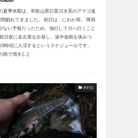
の夏季休暇は、和歌山県日置川水系のアマゴ達
日間戯れてきました。 初日は、にわか雨。 降雨
少ない予報だったため、強行して川へ行くこと
 前日夜に名古屋を出発し、途中仮眠を挟みつ
10時頃に入渓するというスケジュールです。
雨で増水 […]
釣行記