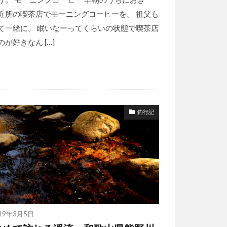
近所の喫茶店でモーニングコーヒーを。 祖父も
て一緒に。 眠いなーってくらいの状態で喫茶店
のが好きなん […]
釣行記
19年3月5日