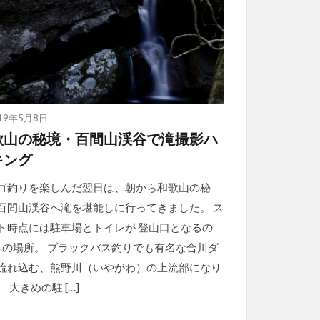
19年5月8日
歌山の秘境・百間山渓谷で滝撮影ハ
キング
ゴ釣りを楽しんだ翌日は、朝から和歌山の秘
百間山渓谷へ滝を堪能しに行ってきました。 ス
ト時点には駐車場とトイレが 登山口となるの
↓の場所。 ブラックバス釣りでも有名な合川ダ
流れ込む、熊野川（いやがわ）の上流部になり
 大きめの駐 […]