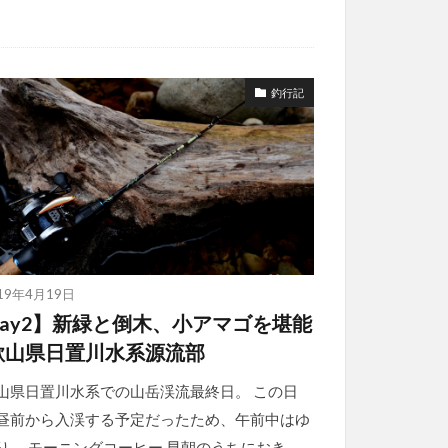
釣行記
19年4月19日
Day2】新緑と倒木、小アマゴを堪能
歌山県日置川水系源流部
山県日置川水系での山岳渓流最終日。 この日
昼前から入渓する予定だったため、午前中はゆ
り。 モーニングコーヒー 早朝のうちにおき