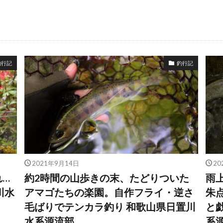
釣行記
釣行記
2021年9月14日
20
れ…
約2時間の山歩きの末、たどりついた
雨
川水
アマゴたちの楽園。自作フライ・逆さ
朱
毛ばりでテンカラ釣り 和歌山県日置川
と
水系源流部
系