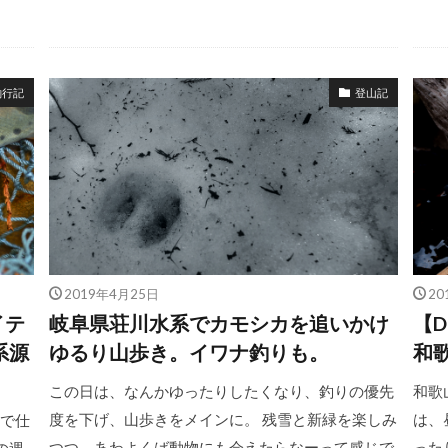
釣行記
登山記
2019年4月25日
20
イテ
岐阜県荘川水系でカモシカを追いかけ
【
系源
ゆるり山歩き。イワナ釣りも。
和
この日は、なんかゆったりしたくなり、釣りの優先
和歌
度を下げ、山歩きをメインに。 残雪と新緑を楽しみ
は、
しで仕
つつ、あわよくば動物にも会えたらなーって感じで
った
の週