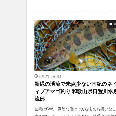
2019年5月3日
新緑の渓流で朱点少ない南紀のネ
ィブアマゴ釣り 和歌山県日置川水
流部
世間はGW。 勤勉な僕はそんなものお構いな
事です(´・ω・｀) ということで、普通に2連休