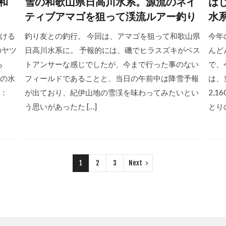
和
雪の和歌山県日高川水系。源流のネイ
は
ティブアマゴを狙って渓流ルアー釣り
水
ける
釣り友との釣行。 今回は、アマゴを狙って和歌山県
今年
のヤツ
日高川水系に。 予報的には、磯でヒラスズキがベス
んど
ら
トアンサーな感じでしたが、今まで行った事のない
で、
の水
フィールドであることと、当日の午前中は降雪予報
は、
5：
が出ており、紀伊山地の雪渓を味わってみたいとい
2,1
う思いがあったた […]
とりの
1
2
3
Next