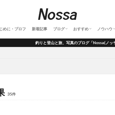
じめに・プロフ
新着記事
ブログ
おすすめ
ノウハウ
釣行記
登山記
キャンプ
旅行記
鉄道撮影
サーフィン
雑記
釣り具
登山道具
撮影機材
温泉
グルメ
サーフアイテム
カメラノ
登山と旅、写真のブログ「Nossa(ノッサ)」。主に、釣行記・
果
35件