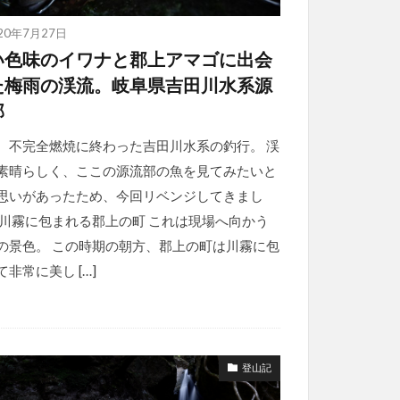
20年7月27日
い色味のイワナと郡上アマゴに出会
た梅雨の渓流。岐阜県吉田川水系源
部
、不完全燃焼に終わった吉田川水系の釣行。 渓
素晴らしく、ここの源流部の魚を見てみたいと
思いがあったため、今回リベンジしてきまし
 川霧に包まれる郡上の町 これは現場へ向かう
の景色。 この時期の朝方、郡上の町は川霧に包
て非常に美し […]
登山記