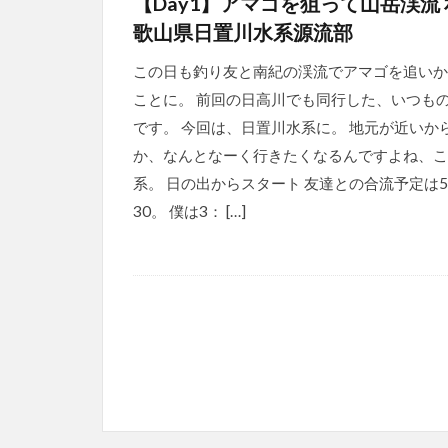
【Day1】アマゴを狙って山岳渓流 
歌山県日置川水系源流部
この日も釣り友と南紀の渓流でアマゴを追いか
ことに。 前回の日高川でも同行した、いつも
です。 今回は、日置川水系に。 地元が近いか
か、なんとなーく行きたくなるんですよね、こ
系。 日の出からスタート 友達との合流予定は
30。 僕は3： […]