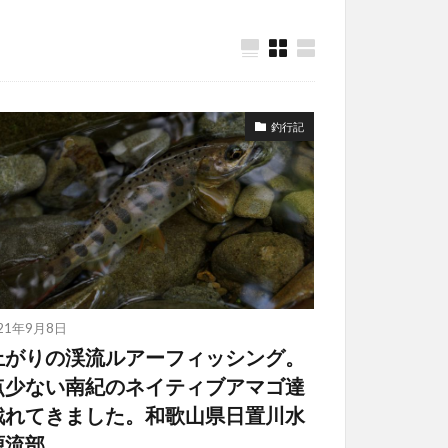
釣行記
21年9月8日
上がりの渓流ルアーフィッシング。
点少ない南紀のネイティブアマゴ達
戯れてきました。和歌山県日置川水
源流部