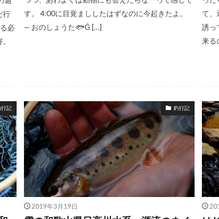
す。 4:00に目覚まししたはずなのに今起きたよ。
て、
だ行
— おのしょうた🐟Ǵ […]
誘っ
る必
来る
好。
釣行記
釣行記
2019年3月19日
20