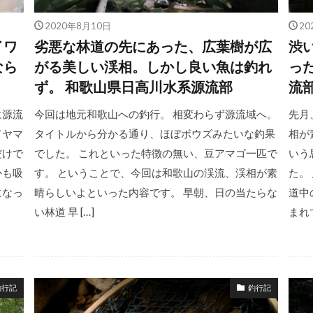
2020年8月10日
20
イワ
劣悪な林道の先にあった、広葉樹が広
渋
なら
がる美しい渓相。しかし良い魚は釣れ
っ
ず。 和歌山県日高川水系源流部
流
に源流
今回は地元和歌山への釣行。 相変わらず源流域へ。
先月
てヤマ
タイトルから分かる通り、ほぼボウズみたいな釣果
相が
だけで
でした。 これといった特徴の無い、豆アマゴ一匹で
いう
かも吸
す。 ということで、今回は和歌山の渓流、渓相が素
た。
になっ
晴らしいよといった内容です。 早朝、日の当たらな
道中
い林道 早 […]
まれ
釣行記
釣行記