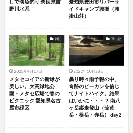
しで渓魚釣り 奈良県吉
愛知県豊田市リバーサ
野川水系
イドキャンプ腰掛（腰
掛山荘）
雑記
登山記
2023年4月17日
2022年10月28日
メタセコイアの新緑が
曇り時々雨予報の中、
美しい。大高緑地公
奇跡のピーカンを信じ
園・メタセ広場で春の
てナイトハイク。結果
ピクニック 愛知県名古
はいかに・・・？ 南八
屋市緑区
ヶ岳縦走登山（硫黄
岳・横岳・赤岳） day2