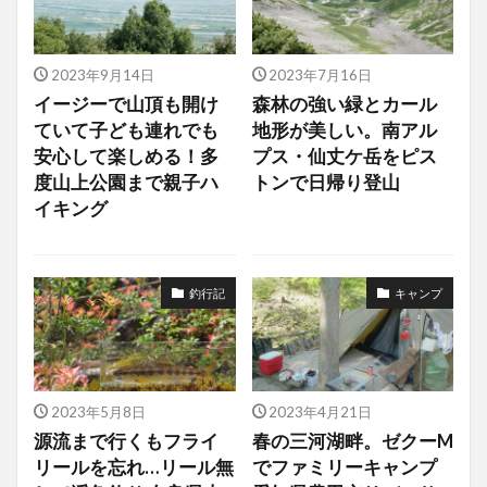
2023年9月14日
2023年7月16日
イージーで山頂も開け
森林の強い緑とカール
ていて子ども連れでも
地形が美しい。南アル
安心して楽しめる！多
プス・仙丈ケ岳をピス
度山上公園まで親子ハ
トンで日帰り登山
イキング
釣行記
キャンプ
2023年5月8日
2023年4月21日
源流まで行くもフライ
春の三河湖畔。ゼクーM
リールを忘れ…リール無
でファミリーキャンプ