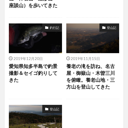
座談山）を歩いてきた
釣行記
登山記
2019年12月20日
2019年11月15日
愛知県知多半島で釣景
養老の滝を訪ね、名古
撮影＆セイゴ釣りして
屋・御嶽山・木曽三川
きた
を俯瞰。養老山地・三
方山を登山してきた
登山記