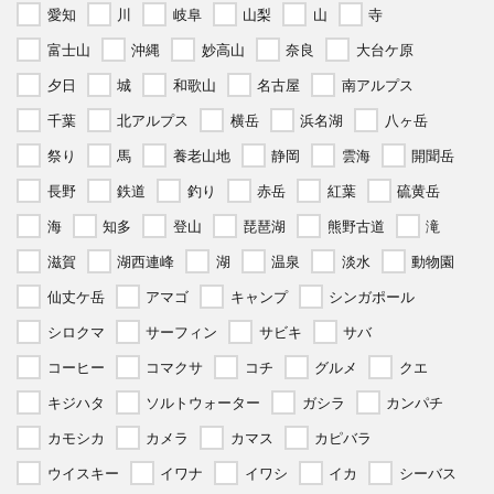
愛知
川
岐阜
山梨
山
寺
富士山
沖縄
妙高山
奈良
大台ケ原
夕日
城
和歌山
名古屋
南アルプス
千葉
北アルプス
横岳
浜名湖
八ヶ岳
祭り
馬
養老山地
静岡
雲海
開聞岳
長野
鉄道
釣り
赤岳
紅葉
硫黄岳
海
知多
登山
琵琶湖
熊野古道
滝
滋賀
湖西連峰
湖
温泉
淡水
動物園
仙丈ケ岳
アマゴ
キャンプ
シンガポール
シロクマ
サーフィン
サビキ
サバ
コーヒー
コマクサ
コチ
グルメ
クエ
キジハタ
ソルトウォーター
ガシラ
カンパチ
カモシカ
カメラ
カマス
カピバラ
ウイスキー
イワナ
イワシ
イカ
シーバス