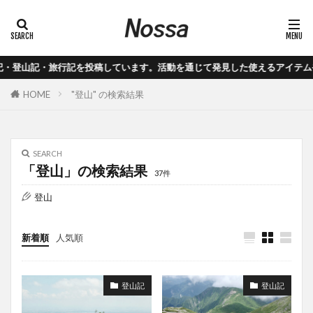
山記・旅行記を投稿しています。活動を通じて発見した使えるアイテムやノウハ
HOME
"登山" の検索結果
SEARCH
「登山」の検索結果
37件
登山
新着順
人気順
登山記
登山記