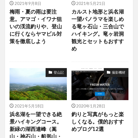
2021年9月8日
2021年5月21日
梅雨・夏の雨は要注
カルスト地形と浜名湖
意。アマゴ・イワナ狙
一望パノラマを楽しめ
いの渓流釣りや、登山
る竜ヶ石山・三合山で
に行くならヤマビル対
ハイキング。竜ヶ岩洞
策を徹底しよう
観光とセットもおすす
め
登山記
撮影機材
2021年5月18日
2020年1月28日
浜名湖を一望できる絶
釣りと写真がもっと楽
景ハイキングコース。
しくなる。僕的おすす
新緑の湖西連峰（嵩
めブログ12選
山・神石山・船形山・