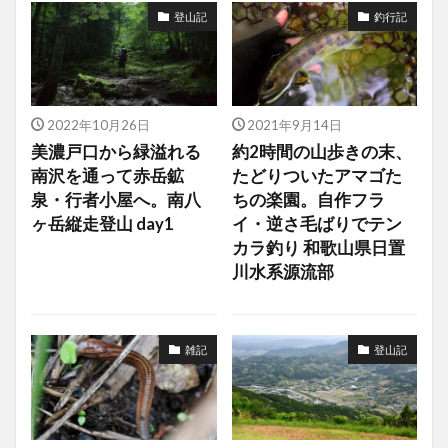
登山記
釣行記
2022年10月26日
2021年9月14日
美濃戸口から緑溢れる
約2時間の山歩きの末、
南沢を通って赤岳鉱
たどりついたアマゴた
泉・行者小屋へ。南八
ちの楽園。自作フラ
ヶ岳縦走登山 day1
イ・逆さ毛ばりでテン
カラ釣り 和歌山県日置
川水系源流部
雑記
登山記